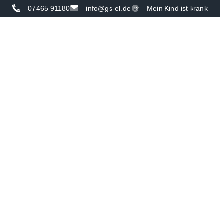
07465 91180
info@gs-el.de
Mein Kind ist krank