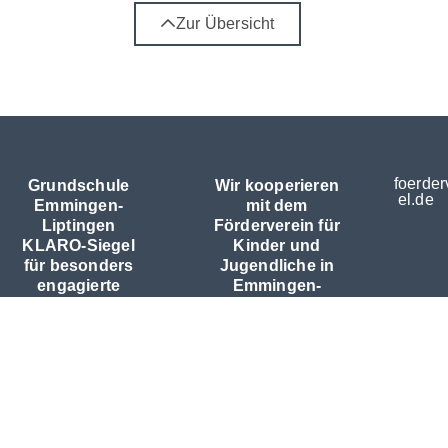
Zur Übersicht
foerder
Grundschule
Wir kooperieren
el.de
Emmingen-
mit dem
Liptingen
Förderverein für
KLARO-Siegel
Kinder und
für besonders
Jugendliche in
engagierte
Emmingen-
Schulen
Liptingen e.V.