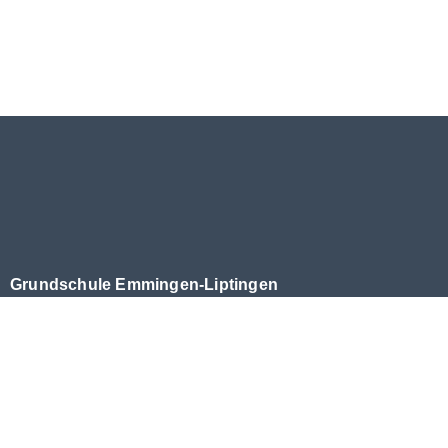
Grundschule Emmingen-Liptingen
Emminger Straße 27
78576 Emmingen-Liptingen
Telefon: 07465 91180
Fax: 07465 91181
E-Mail:
info@gs-el.de