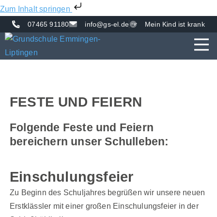
Zum Inhalt springen
07465 91180
info@gs-el.de
Mein Kind ist krank
AKTUE
UNS
VER
FESTE UND FEIERN
Folgende Feste und Feiern
bereichern unser Schulleben:
Einschulungsfeier
Zu Beginn des Schuljahres begrüßen wir unsere neuen
Erstklässler mit einer großen Einschulungsfeier in der