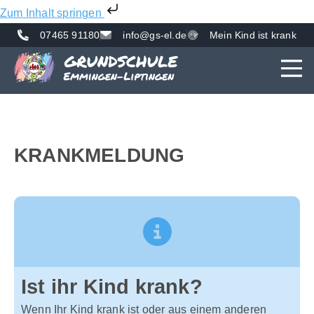
Zum Inhalt springen
07465 91180
info@gs-el.de
Mein Kind ist krank
AKTUE
UNS
VER
KRANK­MELDUNG
Ist ihr Kind krank?​
Wenn Ihr Kind krank ist oder aus einem anderen