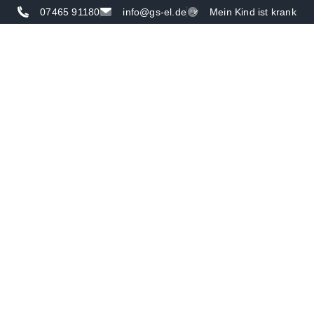
07465 91180
info@gs-el.de
Mein Kind ist krank