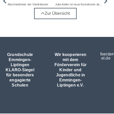
Abschiedsfeier der Viertklässler
Julia Keller ist neue Konrektorin der Grundschule
Zur Übersicht
foerder
Grundschule
Wir kooperieren
el.de
Emmingen-
mit dem
Liptingen
Förderverein für
KLARO-Siegel
Kinder und
für besonders
Jugendliche in
engagierte
Emmingen-
Schulen
Liptingen e.V.