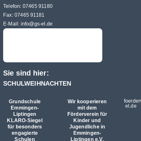
Telefon: 07465 91180
Fax: 07465 91181
E-Mail:
info@gs-el.de
Sie sind hier:
SCHULWEIHNACHTEN
foerder
Grundschule
Wir kooperieren
el.de
Emmingen-
mit dem
Liptingen
Förderverein für
KLARO-Siegel
Kinder und
für besonders
Jugendliche in
engagierte
Emmingen-
Schulen
Liptingen e.V.