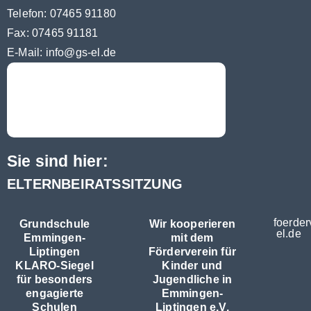
Telefon: 07465 91180
Fax: 07465 91181
E-Mail:
info@gs-el.de
Sie sind hier:
ELTERNBEIRATSSITZUNG
foerder
Grundschule
Wir kooperieren
el.de
Emmingen-
mit dem
Liptingen
Förderverein für
KLARO-Siegel
Kinder und
für besonders
Jugendliche in
engagierte
Emmingen-
Schulen
Liptingen e.V.