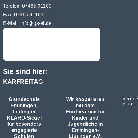
Telefon: 07465 91180
Fax: 07465 91181
E-Mail:
info@gs-el.de
Sie sind hier:
KARFREITAG
foerder
Grundschule
Wir kooperieren
el.de
Emmingen-
mit dem
Liptingen
Förderverein für
KLARO-Siegel
Kinder und
für besonders
Jugendliche in
engagierte
Emmingen-
Schulen
Liptingen e.V.