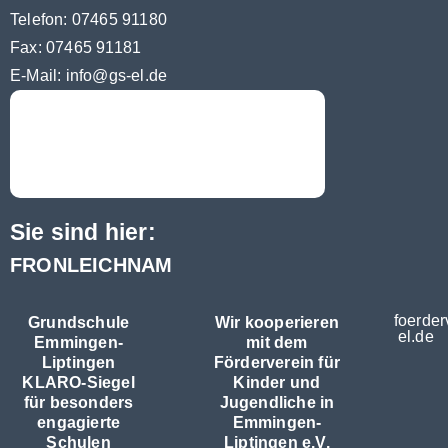
Telefon: 07465 91180
Fax: 07465 91181
E-Mail:
info@gs-el.de
Sie sind hier:
FRONLEICHNAM
foerder
Grundschule
Wir kooperieren
el.de
Emmingen-
mit dem
Liptingen
Förderverein für
KLARO-Siegel
Kinder und
für besonders
Jugendliche in
engagierte
Emmingen-
Schulen
Liptingen e.V.