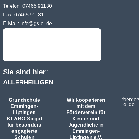
Telefon: 07465 91180
Fax: 07465 91181
E-Mail:
info@gs-el.de
Sie sind hier:
ALLERHEILIGEN
foerder
Grundschule
Wir kooperieren
el.de
Emmingen-
mit dem
Liptingen
Förderverein für
KLARO-Siegel
Kinder und
für besonders
Jugendliche in
engagierte
Emmingen-
Schulen
Liptingen e.V.