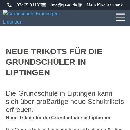
07465 91180
info@gs-el.de
Mein Kind ist krank
AKTUE
UNS
VER
NEUE TRIKOTS FÜR DIE
GRUNDSCHÜLER IN
LIPTINGEN
Die Grundschule in Liptingen kann
sich über großartige neue Schultrikots
erfreuen.
Neue Trikots für die Grundschüler in Liptingen
Die Grundschule in Liptingen kann sich über großartige