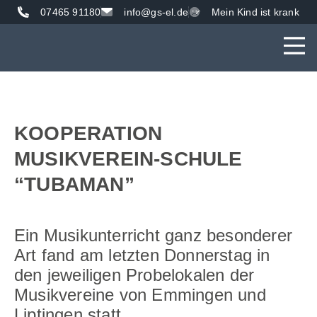
07465 91180
info@gs-el.de
Mein Kind ist krank
AKTUE
UNS
VER
KOOPERATION
MUSIKVEREIN-SCHULE
“TUBAMAN”
Ein Musikunterricht ganz besonderer
Art fand am letzten Donnerstag in
den jeweiligen Probelokalen der
Musikvereine von Emmingen und
Liptingen statt...