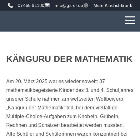
07465 91180
info@gs-el.de
Mein Kind ist krank
AKTUE
UNS
VER
KÄNGURU DER MATHEMATIK
Am 20. März 2025 war es wieder soweit: 37
mathematikbegeisterte Kinder des 3. und 4. Schuljahres
unserer Schule nahmen am weltweiten Wettbewerb
„Känguru der Mathematik“ teil, bei dem vielfältige
Multiple-Choice-Aufgaben zum Knobeln, Grübeln,
Rechnen und Schätzen bearbeitet werden mussten.
Alle Schüler und Schülerinnen waren konzentriert bei