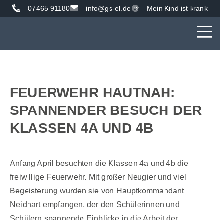
07465 91180
info@gs-el.de
Mein Kind ist krank
AKTUE
UNS
VER
FEUERWEHR HAUTNAH:
SPANNENDER BESUCH DER
KLASSEN 4A UND 4B
Anfang April besuchten die Klassen 4a und 4b die
freiwillige Feuerwehr. Mit großer Neugier und viel
Begeisterung wurden sie von Hauptkommandant
Neidhart empfangen, der den Schülerinnen und
Schülern spannende Einblicke in die Arbeit der