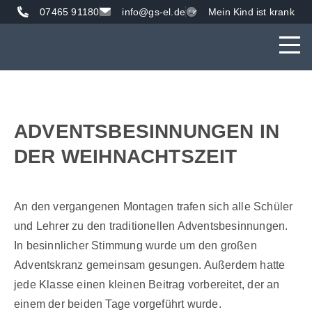
07465 91180
info@gs-el.de
Mein Kind ist krank
AKTUE
UNS
VER
ADVENTSBESINNUNGEN IN
DER WEIHNACHTSZEIT
An den vergangenen Montagen trafen sich alle Schüler
und Lehrer zu den traditionellen Adventsbesinnungen.
In besinnlicher Stimmung wurde um den großen
Adventskranz gemeinsam gesungen. Außerdem hatte
jede Klasse einen kleinen Beitrag vorbereitet, der an
einem der beiden Tage vorgeführt wurde.