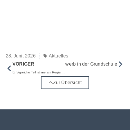
28. Juni. 2026
Aktuelles
VORIGER
Nächster
Vorlesewettbewerb in der Grundschule
Erfolgreiche Teilnahme am Regierungsbezirksfinale von „Jugend trainiert für Olympia“
Zur Übersicht